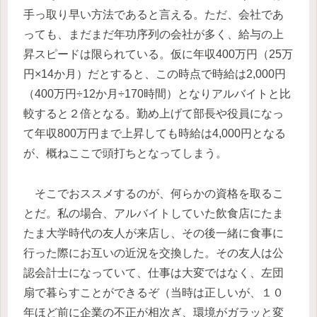
手っ取り早い方法であると言える。ただ、会社であ
っても、まだまだ年功序列の会社が多く、給与の上
昇スピードは限られている。仮に年収400万円（25万
円×14か月）だとすると、この時点で時給は2,000円
（400万円÷12か月÷170時間）となりアルバイトと比
較すると２倍となる。勤め上げて部長や役員になっ
て年収800万円まで上昇しても時給は4,000円となる
が、概ねここで頭打ちとなってしまう。
そこでおススメするのが、何らかの資格を取るこ
とだ。私の場合、アルバイトしていた飲食店にたま
たま大学時代の友人が来店し、その後一緒に食事に
行った際にお互いの近況を交換した。その友人は公
認会計士になっていて、仕事は大変ではなく、左団
扇で暮らすことができるぞ（当時は正しいが、１０
年ほど前に企業の不正が相次ぎ、環境がガラッと変