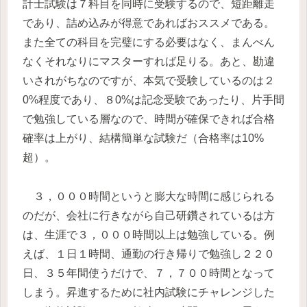
計士試験は７科目を同時に受験するので、短距離走
であり、詰め込みが得意であればおススメである。
また全ての科目を完璧にする必要はなく、まんべん
なくそれなりにマスターすれば足りる。あと、勘違
いされがちなのですが、本気で受験しているのは２
0%程度であり、８0%は記念受験であったり、片手間
で勉強している層なので、時間が確保できれば合格
確率は上がり、結構簡単な試験だ（合格率は10%
超）。
３，０００時間というと膨大な時間に感じられる
のだが、会社に行きながら自己研鑽されているは方
は、生涯で３，０００時間以上は勉強している。例
えば、１日１時間、通勤の行き帰りで勉強し２２０
日、３５年間使うだけで、７，７００時間となって
しまう。昇進するために社内試験にチャレンジした