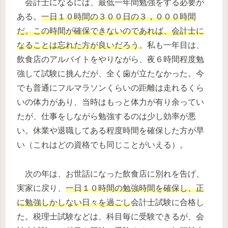
会計士になるには、最低一年間勉強をする必要が
ある。
一日１０時間の３００日の３，０００時間
だ。この時間が確保できないのであれば、会計士に
なることは忘れた方が良いだろう
。私も一年目は、
飲食店のアルバイトをやりながら、夜６時間程度勉
強して試験に挑んだが、全く歯が立たなかった。今
でも普通にフルマラソンくらいの距離は走れるくら
いの体力があり、当時はもっと体力が有り余ってい
たが、仕事をしながら勉強するのは少し効率が悪
い。休業や退職してある程度時間を確保した方が早
い（これはどの資格でも同じことがいえる）。
次の年は、お世話になった飲食店に別れを告げ、
実家に戻り、
一日１０時間の勉強時間を確保し、正
に勉強しかしない日々を過ごし
会計士試験に合格し
た。税理士試験などは、科目毎に受験できるが、会