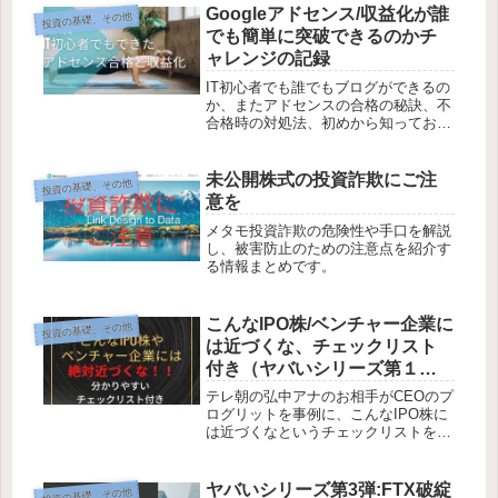
Googleアドセンス/収益化が誰
投資の基礎、その他
でも簡単に突破できるのかチ
ャレンジの記録
IT初心者でも誰でもブログができるの
か、またアドセンスの合格の秘訣、不
合格時の対処法、初めから知っておけ
ば良かったことなどを日記形式で記載
しています。
未公開株式の投資詐欺にご注
投資の基礎、その他
意を
メタモ投資詐欺の危険性や手口を解説
し、被害防止のための注意点を紹介す
る情報まとめです。
こんなIPO株/ベンチャー企業に
投資の基礎、その他
は近づくな、チェックリスト
付き（ヤバいシリーズ第１
弾）
テレ朝の弘中アナのお相手がCEOのプ
ログリットを事例に、こんなIPO株に
は近づくなというチェックリストを作
ってみました。簡単にチェックできる
ので、個別のIPO株へ投資される方は
使ってもらえたら嬉しいです。
ヤバいシリーズ第3弾:FTX破綻
投資の基礎、その他