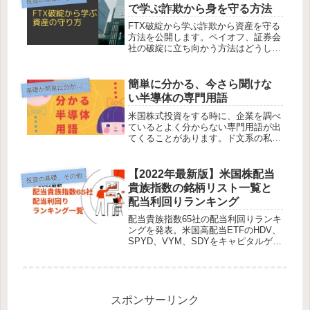
で学ぶ詐欺から身を守る方法
FTX破綻から学ぶ詐欺から資産を守る
方法を公開します。ペイオフ、証券会
社の破綻に立ち向かう方法はどうした
ら良いのか？？
簡単に分かる、今さら聞けな
礎が簡単に分かるシリーズ
基
い半導体の専門用語
米国株式投資をする時に、企業を調べ
ているとよく分からない専門用語が出
てくることがあります。ド文系の私
が、ド文系の方でも分かるよう、なる
べく簡単に記載しています。今回は、
半導体関連の用語について説明してい
【2022年最新版】米国株配当
投資の基礎、その他
ます。仮想化技術について分かりま
貴族指数の銘柄リスト一覧と
す。
配当利回りランキング
配当貴族指数65社の配当利回りランキ
ングを発表。米国高配当ETFのHDV、
SPYD、VYM、SDYをキャピタルゲイ
ンとインカムハウジングから大胆に比
較。米国高配当株の簡単な見つけ方の
秘訣がここに。あなたの明日のお宝株
の発見に役立ちます。
スポンサーリンク