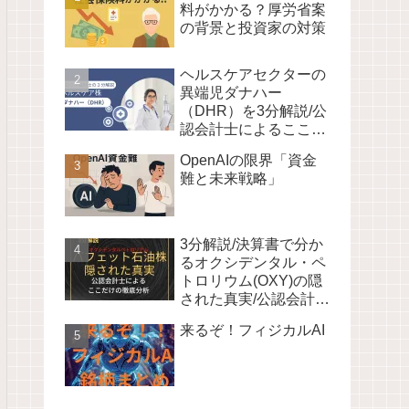
料がかかる？厚労省案
の背景と投資家の対策
ヘルスケアセクターの
異端児ダナハー
（DHR）を3分解説/公
認会計士によるここだ
けの徹底分析/お宝株発
OpenAIの限界「資金
見で寝るだけ投資
難と未来戦略」
3分解説/決算書で分か
るオクシデンタル・ペ
トロリウム(OXY)の隠
された真実/公認会計士
によるここだけの徹底
来るぞ！フィジカルAI
分析