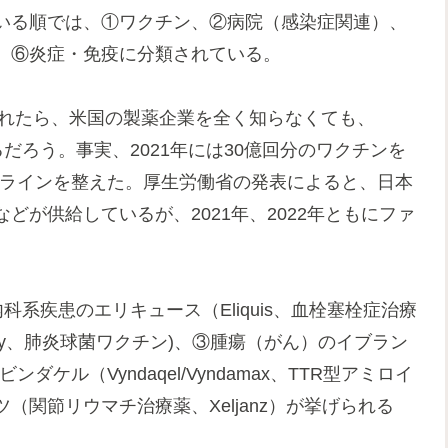
いる順では、①ワクチン、②病院（感染症関連）、
、⑥炎症・免疫に分類されている。
われたら、米国の製薬企業を全く知らなくても、
るだろう。事実、2021年には30億回分のワクチンを
製造ラインを整えた。厚生労働省の発表によると、日本
が供給しているが、2021年、2022年ともにファ
科系疾患のエリキュース（Eliquis、⾎栓塞栓症治療
amily、肺炎球菌ワクチン)、③腫瘍（がん）のイブラン
ダケル（Vyndaqel/Vyndamax、TTR型アミロイ
関節リウマチ治療薬、Xeljanz）が挙げられる