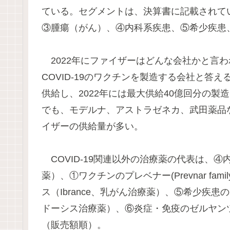
ている。セグメントは、決算書に記載されて
③腫瘍（がん）、④内科系疾患、⑤希少疾患
2022年にファイザーはどんな会社かと言
COVID-19のワクチンを製造する会社と答え
供給し、2022年には最大供給40億回分の
でも、モデルナ、アストラゼネカ、武田薬品など
イザーの供給量が多い。
COVID-19関連以外の治療薬の代表は、④内
薬）、①ワクチンのプレベナー(Prevnar f
ス（Ibrance、乳がん治療薬）、⑤希少疾患のビン
ドーシス治療薬）、⑥炎症・免疫のゼルヤンツ（
（販売額順）。