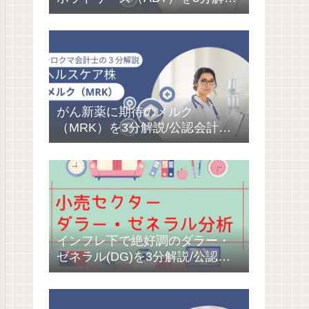
公認会計士によるここだけの徹
底分析/お宝株発見で寝るだけ投
資
がん新薬に期待のメルク
（MRK）を3分解説/公認会計士
によるここだけの徹底分析/お宝
株発見で寝るだけ投資
インフレ下で絶好調のダラー・
ゼネラル(DG)を3分解説/公認会
計士によるここだけの徹底分析/
お宝株発見で寝るだけ投資