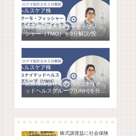
科学機器最大手/サーモ・フィッ
シャー（TMO）を3分解説/投資
環境、株価、決算の状況を会計
士が分析
医療保険会社最大手のユナイテ
ッドヘルスグループ(UNH)を分
析/投資環境、株価、決算の状況
を分析/お宝株発見で寝るだけ投
資
株式譲渡益に社会保険