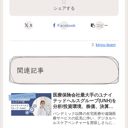
シェアする
X
Facebook
コピー
kinyu-team
関連記事
医療保険会社最大手のユナイ
ヘルスケアセクター
テッドヘルスグループ(UNH)を
分析/投資環境、株価、決算の
状況を分析/お宝株発見で寝る
パンデミック以降の在宅医療や遠隔医
だけ投資
療サービスの拡充に伴い、デジタルヘ
ルスケアベンチャーを買収しさらに成
長しています。オバマケア以降順調に