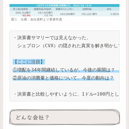
図１ 出典：会社資料より筆者作成
・決算書サマリーでは見えなかった、

　シェブロン（CVX）の隠された真実を解き明かしていき
【ここに注目】
①増配を34年間継続しているが、今後の展開は？　配当
②原油の消費量と価格について、今度の動向は？
・決算書と比較しやすいように、1ドル=100円として
どんな会社？