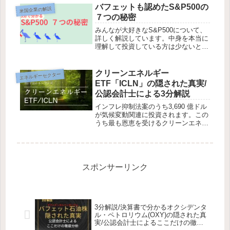
バフェットも認めたS&P500の
米国企業の解説
７つの秘密
みんなが大好きなS&P500について、
詳しく解説しています。中身を本当に
理解して投資している方は少ないと思
いますので、これを機会に一緒に学ん
でいければと思っています。投資の神
様バフェットさんはやはり偉大であっ
クリーンエネルギー
エネルギーセクター
た。
ETF「ICLN」の隠された真実/
公認会計士による3分解説
インフレ抑制法案のうち3,690 億ドル
が気候変動関連に投資されます。この
うち最も恩恵を受けるクリーンエネル
ギー関連銘柄ETFのICLNを深掘りして
みました。構成銘柄、国別分類、セク
ター、成長性、株価、懸念点がないか
検討してみた。
スポンサーリンク
3分解説/決算書で分かるオクシデンタ
ル・ペトロリウム(OXY)の隠された真
実/公認会計士によるここだけの徹底