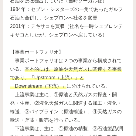
石油をほぼ独占していた（当時ソーカル社）
1984年：セブン・シスターズの一角であったガルフ
石油と合併し、シェブロンへ社名を変更
2001年：テキサコを買収（社名を一時シェブロンテ
キサコとしたが、シェブロンへ戻している）
【事業ポートフォリオ】
事業ポートフォリオは２つの事業から構成されて
いる。
基本的には、原油や天然ガスに関連する事業
であり、「Upstream（上流）」と
「Downstream（下流）」
に分けられている。
上流事業は主に、①原油と天然ガスの探査・開
発・生産、②液化天然ガスに関連する加工・液化・
輸送、③パイプライン（原油輸送）、④天然ガスの
輸送・貯蔵・販売を行っている。
下流事業は、主に、①原油の精製、②石油製品/潤