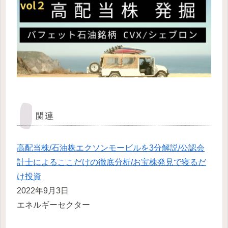
関連
高配当株/石油株エクソンモービルを3分解説/公認会
計士によるここだけの徹底分析/お宝株発見で寝るだ
け投資
2022年9月3日
エネルギーセクター