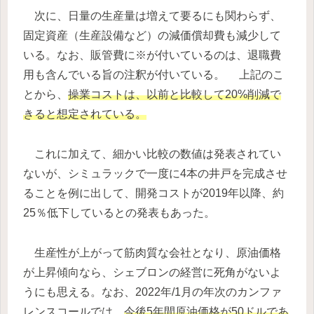
次に、日量の生産量は増えて要るにも関わらず、
固定資産（生産設備など）の減価償却費も減少して
いる。なお、販管費に※が付いているのは、退職費
用も含んでいる旨の注釈が付いている。 上記のこ
とから、
操業コストは、以前と比較して20%削減で
きると想定されている。
これに加えて、細かい比較の数値は発表されてい
ないが、シミュラックで一度に4本の井戸を完成させ
ることを例に出して、開発コストが2019年以降、約
25％低下しているとの発表もあった。
生産性が上がって筋肉質な会社となり、原油価格
が上昇傾向なら、シェブロンの経営に死角がないよ
うにも思える。なお、2022年/1月の年次のカンファ
レンスコールでは、
今後5年間原油価格が50ドルであ