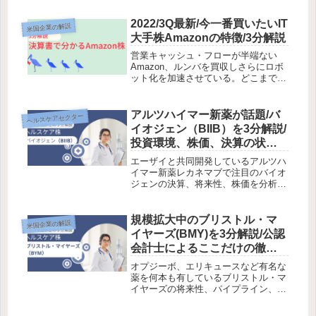
売上を増加させてきており、業績と将
来性、株価を検討してみました。
2022/3Q最新/今一番買いたいIT
米国企業の解説
大手株Amazonの特徴/3分解説
営業キャッシュ・フローが半端ない
Amazon、ルンバを買収しさらにロボ
ット化を加速させている。どこまで強
くなれるのか、また強くなるために何
を実践しているのかが分かります。
AWS事業と通販事業は分割されるか
アルツハイマー新薬が話題/バ
ヘルスケアセクター
など考察しています。
イオジェン（BIIB）を3分解説/
投資環境、株価、決算の状況
を分析/お宝株発見で寝るだけ
エーザイと共同開発しているアルツハ
投資
イマー新薬レカネマブで注目のバイオ
ジェンの決算、将来性、株価を分析し
てみました。
規模拡大中のブリストル・マ
米国企業の解説
イヤーズ(BMY)を3分解説/公認
会計士によるここだけの徹底
分析/お宝株発見で寝るだけ投
オプジーボ、エリキュースなど有名な
資
薬を何本も有しているブリストル・マ
イヤーズの将来性、パイプライン、株
価、新薬などを、買収した企業も含め
て検討してみました。